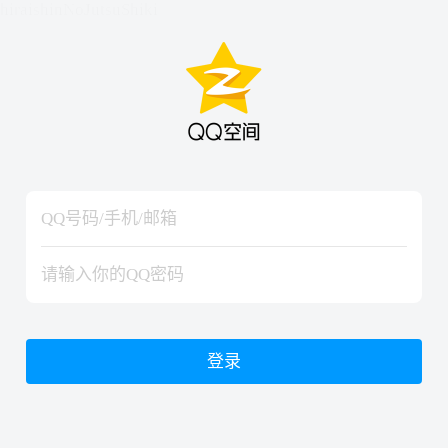
hiraishinNoJutsuShiki
hiraishinNoJutsuShiki
登录