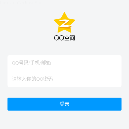
hiraishinNoJutsuShiki
hiraishinNoJutsuShiki
登录