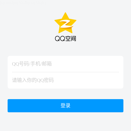
hiraishinNoJutsuShiki
hiraishinNoJutsuShiki
登录