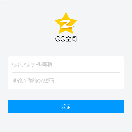
hiraishinNoJutsuShiki
hiraishinNoJutsuShiki
登录