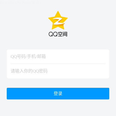
hiraishinNoJutsuShiki
hiraishinNoJutsuShiki
登录