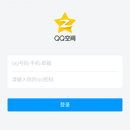
hiraishinNoJutsuShiki
hiraishinNoJutsuShiki
登录