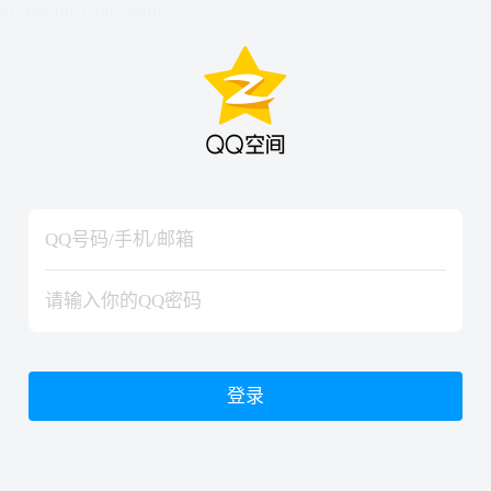
hiraishinNoJutsuShiki
hiraishinNoJutsuShiki
登录