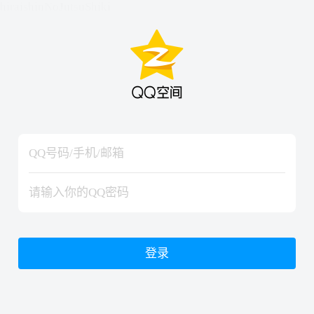
hiraishinNoJutsuShiki
hiraishinNoJutsuShiki
登录