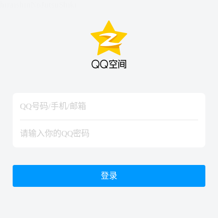
hiraishinNoJutsuShiki
hiraishinNoJutsuShiki
登录