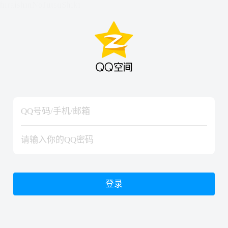
hiraishinNoJutsuShiki
hiraishinNoJutsuShiki
登录