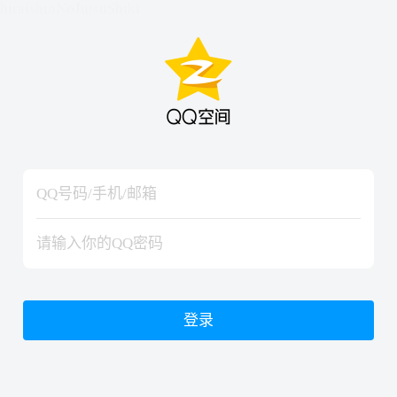
hiraishinNoJutsuShiki
hiraishinNoJutsuShiki
登录