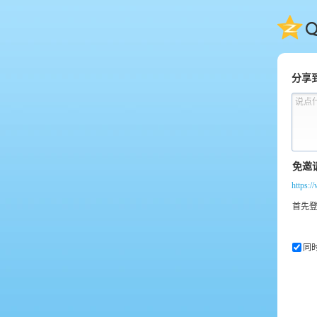
QQ
分享
说点
https:
同