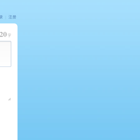
录
|
注册
20
字