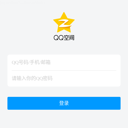
hiraishinNoJutsuShiki
hiraishinNoJutsuShiki
登录