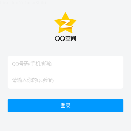
hiraishinNoJutsuShiki
hiraishinNoJutsuShiki
登录