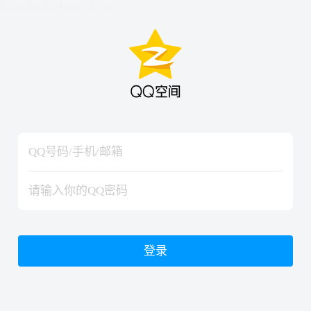
hiraishinNoJutsuShiki
hiraishinNoJutsuShiki
登录