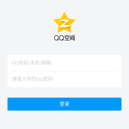
hiraishinNoJutsuShiki
hiraishinNoJutsuShiki
登录