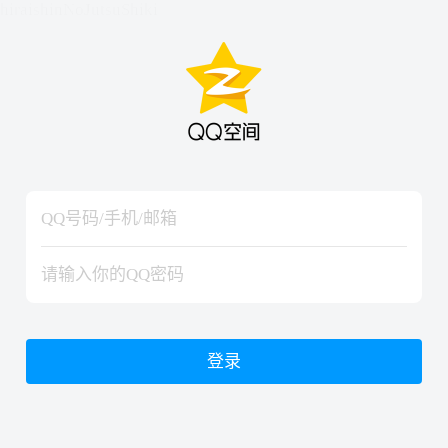
hiraishinNoJutsuShiki
hiraishinNoJutsuShiki
登录