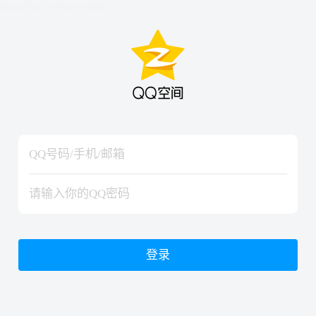
hiraishinNoJutsuShiki
hiraishinNoJutsuShiki
登录