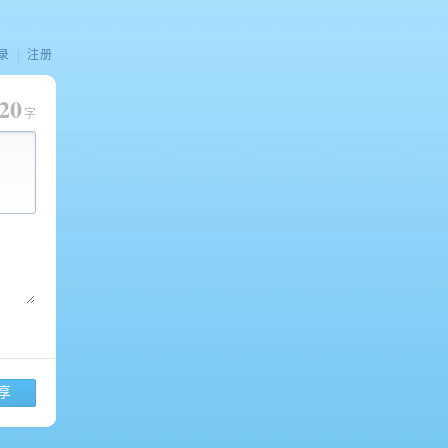
录
|
注册
20
字
享