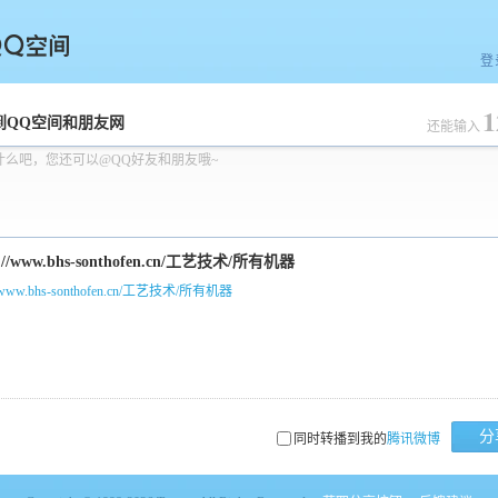
登
1
空间
到QQ空间和朋友网
还能输入
什么吧，您还可以@QQ好友和朋友哦~
://www.bhs-sonthofen.cn/工艺技术/所有机器
分
同时转播到我的
腾讯微博