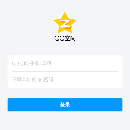
hiraishinNoJutsuShiki
hiraishinNoJutsuShiki
登录