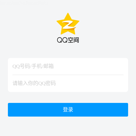
hiraishinNoJutsuShiki
hiraishinNoJutsuShiki
登录