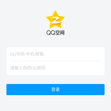
hiraishinNoJutsuShiki
hiraishinNoJutsuShiki
登录