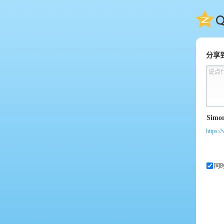
QQ
分享
说点
https:/
同