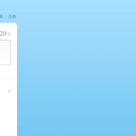
录
|
注册
20
字