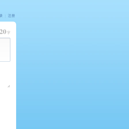
录
|
注册
20
字