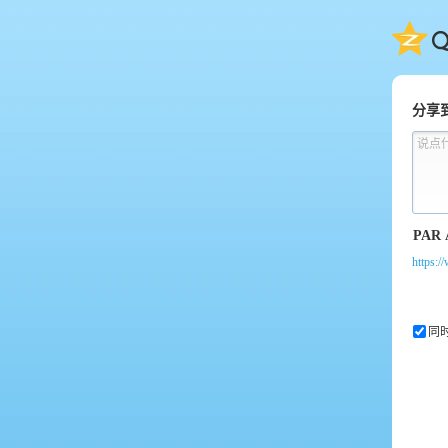
QQ
分享
说点
https:/
同