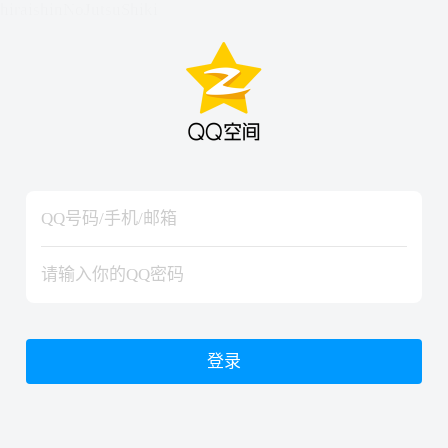
hiraishinNoJutsuShiki
hiraishinNoJutsuShiki
登录