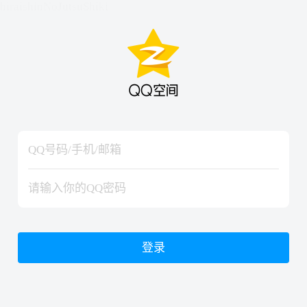
hiraishinNoJutsuShiki
hiraishinNoJutsuShiki
登录