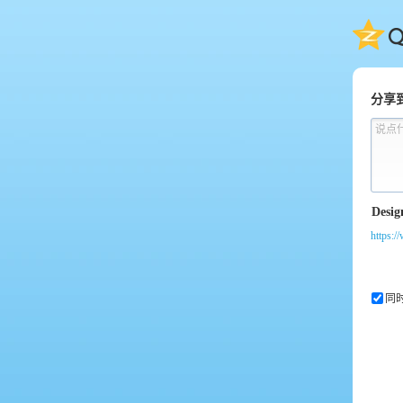
QQ
分享
说点
https:/
同