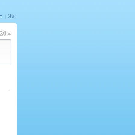
录
|
注册
20
字