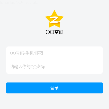
hiraishinNoJutsuShiki
hiraishinNoJutsuShiki
登录