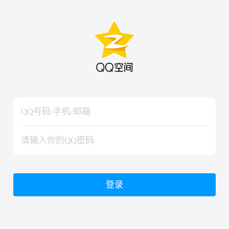
hiraishinNoJutsuShiki
hiraishinNoJutsuShiki
登录