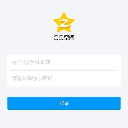
hiraishinNoJutsuShiki
hiraishinNoJutsuShiki
登录