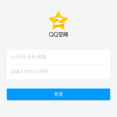
hiraishinNoJutsuShiki
hiraishinNoJutsuShiki
登录