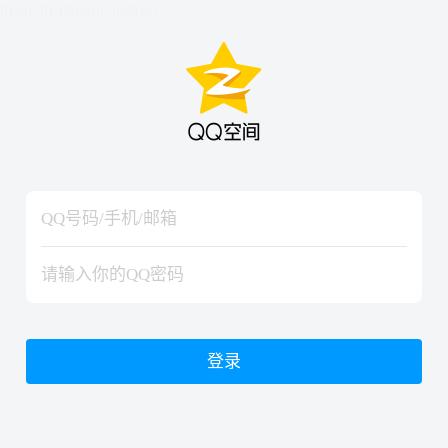
hiraishinNoJutsuShiki
hiraishinNoJutsuShiki
登录