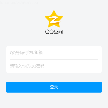
hiraishinNoJutsuShiki
hiraishinNoJutsuShiki
登录