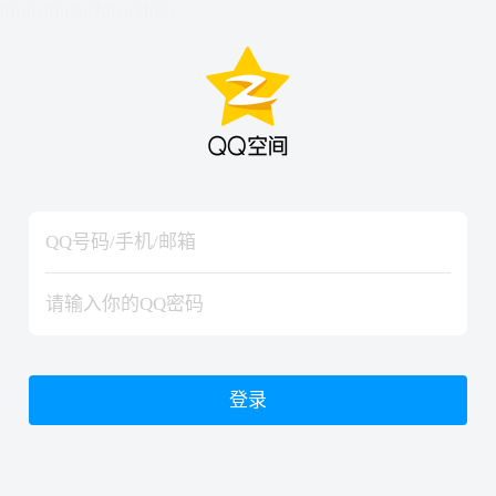
hiraishinNoJutsuShiki
hiraishinNoJutsuShiki
登录