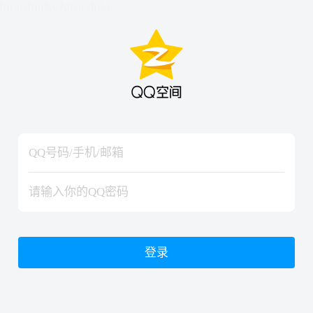
hiraishinNoJutsuShiki
hiraishinNoJutsuShiki
登录