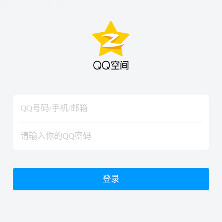
hiraishinNoJutsuShiki
hiraishinNoJutsuShiki
登录