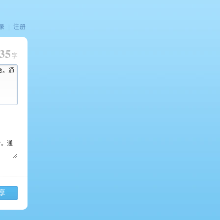
录
|
注册
35
字
台。通
享