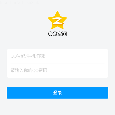
hiraishinNoJutsuShiki
hiraishinNoJutsuShiki
登录