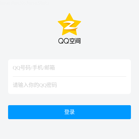
hiraishinNoJutsuShiki
hiraishinNoJutsuShiki
登录