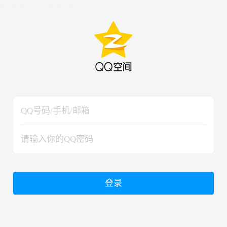
hiraishinNoJutsuShiki
hiraishinNoJutsuShiki
登录