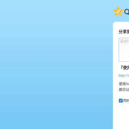
QQ
分享
说点
https:/
同