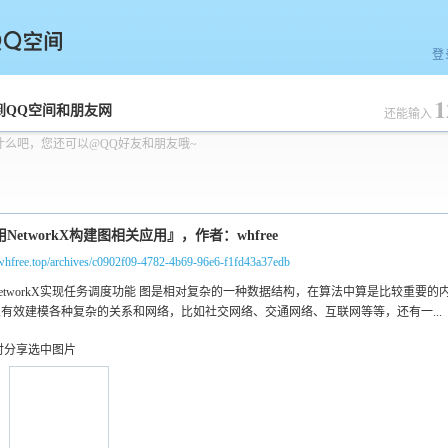
登
1
空间
到QQ空间和朋友网
还能输入
什么吧，您还可以@QQ好友和朋友哦~
/whfree.top/archives/c0902f09-4782-4b69-96e6-f1fd43a37edb
时分享选中图片