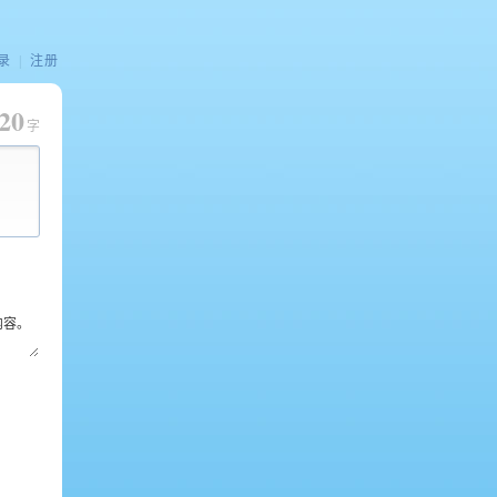
录
|
注册
20
字