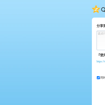
QQ
分享
说点
https:/
同