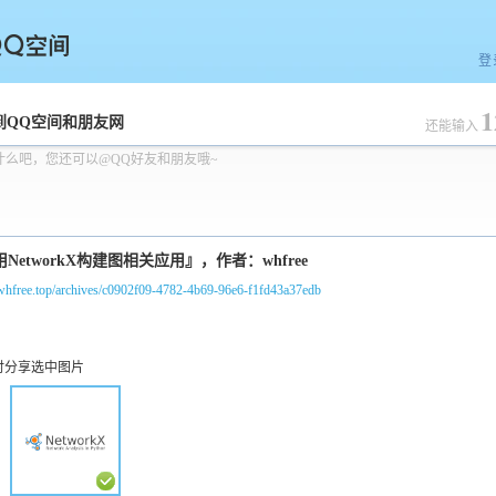
登
1
空间
到QQ空间和朋友网
还能输入
什么吧，您还可以@QQ好友和朋友哦~
/whfree.top/archives/c0902f09-4782-4b69-96e6-f1fd43a37edb
时分享选中图片