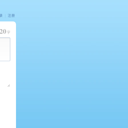
录
|
注册
20
字