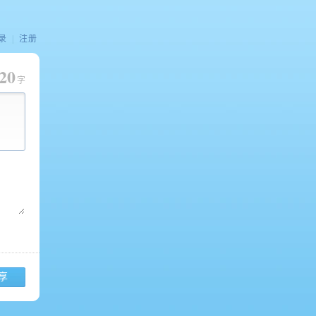
录
|
注册
20
字
享