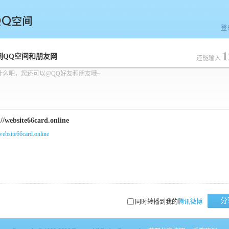
登
1
空间
到QQ空间和朋友网
还能输入
什么吧，您还可以@QQ好友和朋友哦~
/website66card.online
分
同时转播到我的
腾讯微博