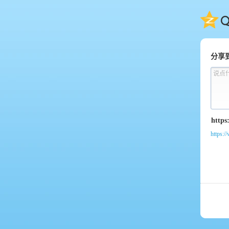
QQ
分享
说点
https:/