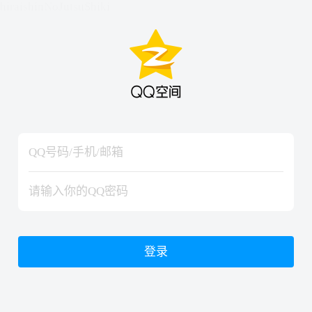
hiraishinNoJutsuShiki
hiraishinNoJutsuShiki
登录