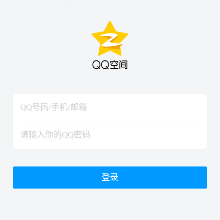
hiraishinNoJutsuShiki
hiraishinNoJutsuShiki
登录