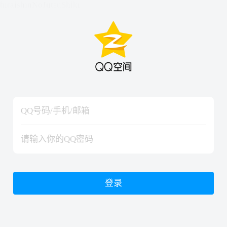
hiraishinNoJutsuShiki
hiraishinNoJutsuShiki
登录