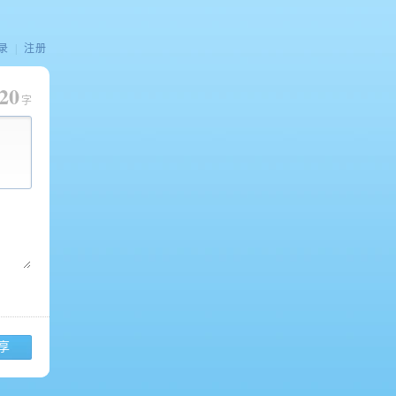
录
|
注册
20
字
享