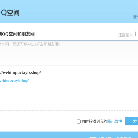
登
1
空间
到QQ空间和朋友网
还能输入
什么吧，您还可以@QQ好友和朋友哦~
/webimpactayb.shop/
分
同时转播到我的
腾讯微博