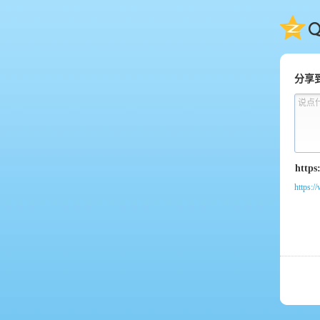
QQ
分享
说点
https:/