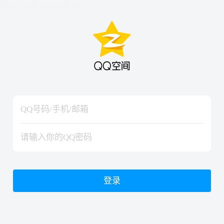
hiraishinNoJutsuShiki
hiraishinNoJutsuShiki
登录