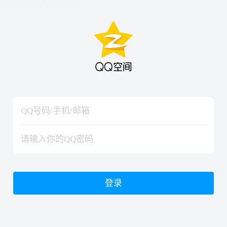
hiraishinNoJutsuShiki
hiraishinNoJutsuShiki
登录