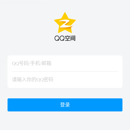
hiraishinNoJutsuShiki
hiraishinNoJutsuShiki
登录